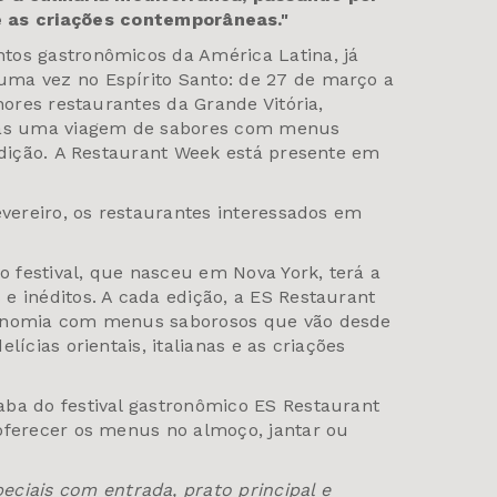
 e as criações contemporâneas.​
"
tos gastronômicos da América Latina, já
ma vez no Espírito Santo: de 27 de março a
hores restaurantes da Grande Vitória,
stas uma viagem de sabores com menus
 edição. A Restaurant Week está presente em
evereiro, os restaurantes interessados em
do festival, que nasceu em Nova York, terá a
e inéditos. A cada edição, a ES Restaurant
ronomia com menus saborosos que vão desde
lícias orientais, italianas e as criações
ba do festival gastronômico ES Restaurant
oferecer os menus no almoço, jantar ou
eciais com entrada, prato principal e