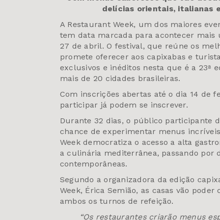
delícias orientais, italianas
A Restaurant Week, um dos maiores even
tem data marcada para acontecer mais u
27 de abril. O festival, que reúne os mel
promete oferecer aos capixabas e turi
exclusivos e inéditos nesta que é a 23ª
mais de 20 cidades brasileiras.
Com inscrições abertas até o dia 14 de f
participar já podem se inscrever.
Durante 32 dias, o público participante 
chance de experimentar menus incríveis 
Week democratiza o acesso a alta gast
a culinária mediterrânea, passando por de
contemporâneas.
Segundo a organizadora da edição capixa
Week, Érica Semião, as casas vão poder 
ambos os turnos de refeição.
“Os restaurantes criarão menus esp