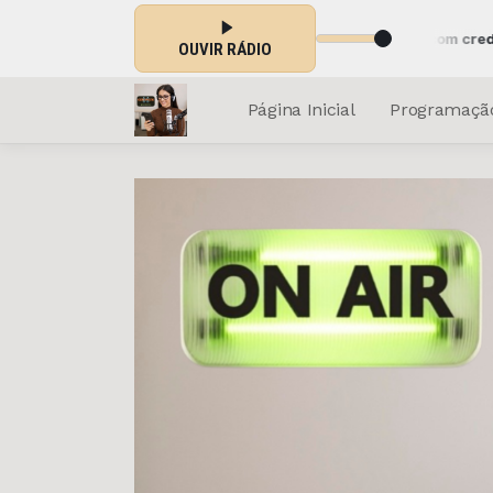
cando agora: CORREIO CAPIXABA Jornalismo com credibilidade 24 
OUVIR RÁDIO
Página Inicial
Programaçã