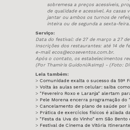
sobremesa a preços acessíveis, pr
de qualidade e acessível. As casas
jantar ou ambos os turnos de refei
inteira ou de segunda a sexta-feira.
Serviço:
Data do festival: de 27 de março a 27 de 
Inscrições dos restaurantes: até 14 de 
e-mail ecos@ecoseventos.com.br.
Após o contato, os estabelecimentos rec
(Por Thamiris Guidoni/AsImp) - (Foto: 
Leia também:
>
Comunidade exalta o sucesso da 59ª F
>
Volta às aulas sem celular: saiba como
>
"Fevereiro Roxo e Laranja" alertam par
>
Pele Morena encerra programação do "
>
Cancelamento de plano de saúde por i
>
Prática de exercícios físicos é aliada 
>
"Festa da Uva do Vinho" em São Bento 
>
Festival de Cinema de Vitória Itineran