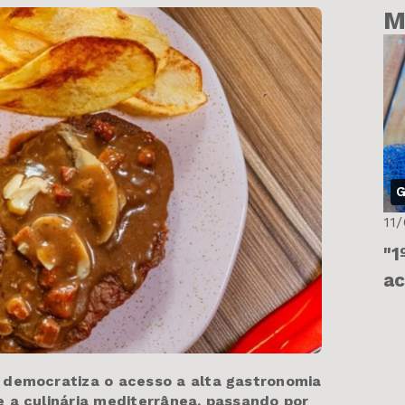
M
G
11
"1
ac
 democratiza o acesso a alta gastronomia
a culinária mediterrânea, passando por