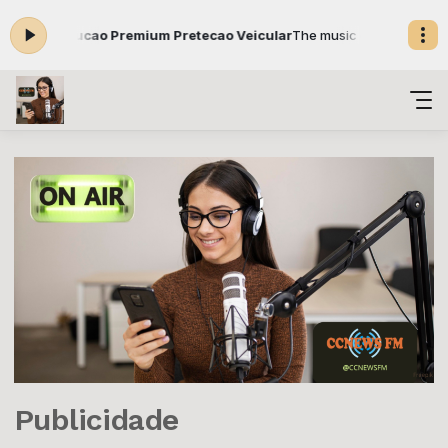
cao Premium Pretecao Veicular
The music of time com Jhonatas Gonç
Publicidade