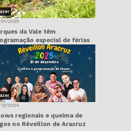
azer
/01/2025
rques da Vale têm
ogramação especial de férias
azer
/12/2024
ows regionais e queima de
gos no Réveillon de Aracruz