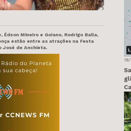
Édson Mineiro e Goiano, Rodrigo Balla,
nça estão entre as atrações na Festa
 José de Anchieta​.
L
18
Sa
gl
Ca