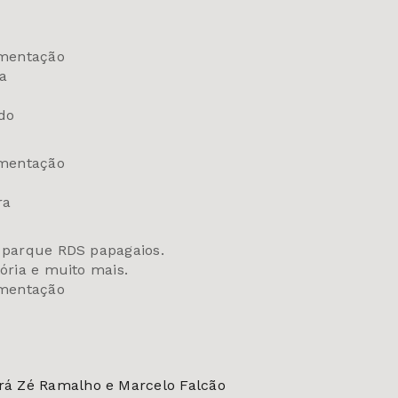
imentação
ra
do
imentação
ora
o parque RDS papagaios.
tória e muito mais.
limentação
.
erá Zé Ramalho e Marcelo Falcão