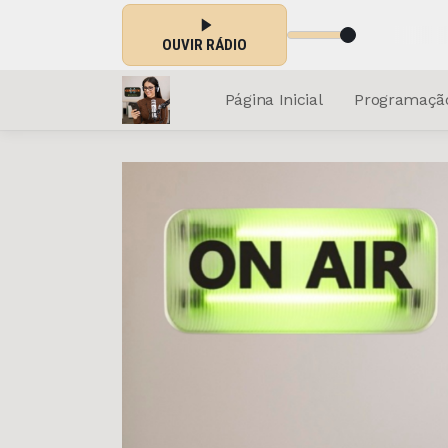
p rock'n play - Parte 2
OUVIR RÁDIO
Página Inicial
Programaçã